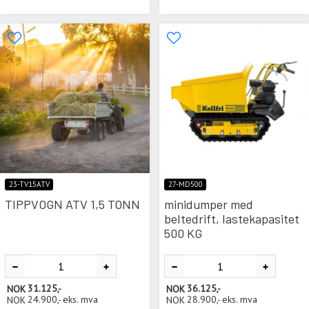
23-TV15ATV
27-MD500
TIPPVOGN ATV 1,5 TONN
minidumper med
beltedrift, lastekapasitet
500 KG
NOK
31.125,-
NOK
36.125,-
NOK
24.900,-
eks. mva
NOK
28.900,-
eks. mva