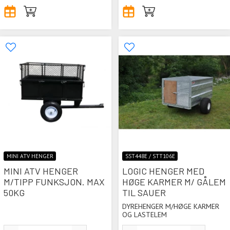
MINI ATV HENGER
SST448E / STT106E
MINI ATV HENGER
LOGIC HENGER MED
M/TIPP FUNKSJON. MAX
HØGE KARMER M/ GÅLEM
50KG
TIL SAUER
DYREHENGER M/HØGE KARMER
OG LASTELEM