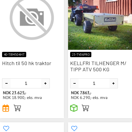
40-TBM504HT
23-TV06PRO
Hitch til 50 hk traktor
KELLFRI TILHENGER M/
TIPP ATV 500 KG
NOK
23.625,-
NOK
7.863,-
NOK
18.900,-
eks. mva
NOK
6.290,-
eks. mva