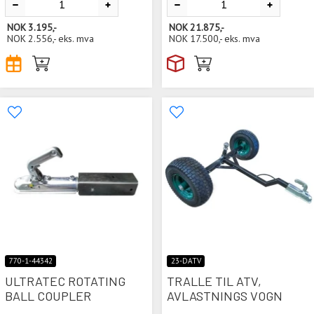
NOK
3.195,-
NOK
21.875,-
NOK
2.556,-
eks. mva
NOK
17.500,-
eks. mva
770-1-44342
23-DATV
ULTRATEC ROTATING
TRALLE TIL ATV,
BALL COUPLER
AVLASTNINGS VOGN