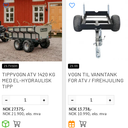
23-TV10H
23-VV
TIPPVOGN ATV 1420 KG
VOGN TIL VANNTANK
MED EL-HYDRAULISK
FOR ATV / FIREHJULING
TIPP
NOK
27.375,-
NOK
13.738,-
NOK
21.900,-
eks. mva
NOK
10.990,-
eks. mva